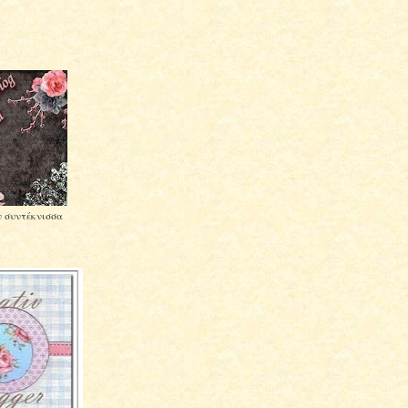
 συντέκνισσα