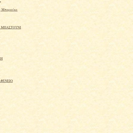
Σ
ς Μπορούμε
 ΜΠΑΣΤΟΥΝΙ
ΚΗ
ΑΦΕΝΕΙΟ