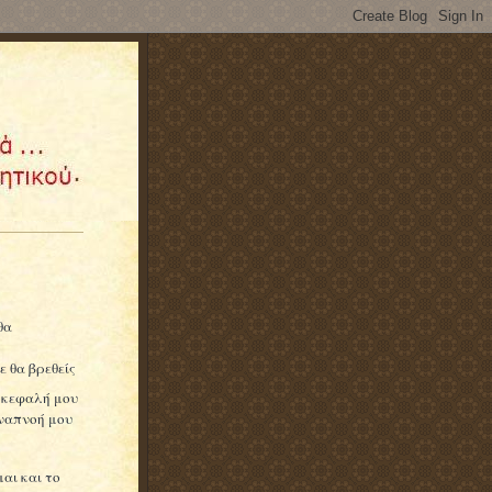
θα
ε θα βρεθείς
η κεφαλή μου
αναπνοή μου
αι και το