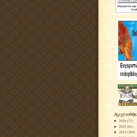
Αρχειοθήκ
2026
(71)
►
2025
(61)
►
2024
(103)
►