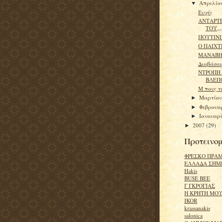
Απριλίο
▼
Eυχές
ΑΝΤΑΡΤ
ΤΟΥ,,,
ΠΟΥΤΙΝΙ
Ο ΠΑΙΧΤ
ΜΑΝΑΒΗ
Διαβάσαμ
ΝΤΡΟΠΗ 
ΒΛΕΠ
Μ πους τ
Μαρτίο
►
Φεβρουα
►
Ιανουαρ
►
2007
(29)
►
Προτεινομ
ΦΡΕΣΚΟ ΠΡΑ
ΕΛΛΑΔΑ ΣΗΜ
Hakis
BUSE BEE
Γ ΓΚΡΟΓΙΑΣ
Η ΚΡΗΤΗ ΜΟ
IKOR
krassanakis
salonica