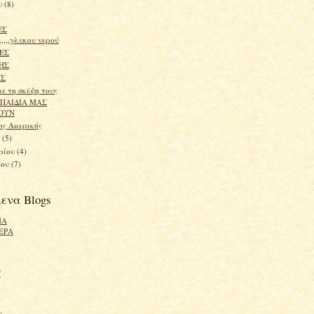
υ
(8)
ΕΣ
,,,,,γλυκου νερού
ΕΣ
ΗΣ
Σ
ε τη σκέψη τους
ΠΑΙΔΙΑ ΜΑΣ
ΟΥΝ
ης Αμερικής
υ
(5)
ρίου
(4)
ίου
(7)
ενα Blogs
ΜΑ
ΕΡΑ
Υ