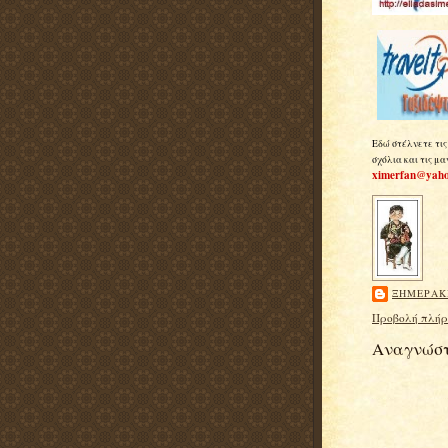
Εδώ στέλνετε τις
σχόλια και τις μα
ximerfan@yaho
ΞΗΜΕΡΑΚ
Προβολή πλήρ
Αναγνώστ