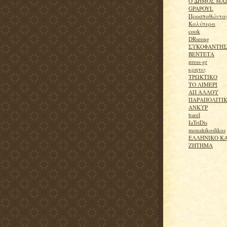
O ΔΗΜΟΣ ΜΑ
GPAPOYL
Προσπαθώντα
Καλύτερα
cook
DRseeng
ΣΥΚΟΦΑΝΤΗΣ
ΒΕΝΤΕΤΑ
press-gr
κρητες
ΤΡΩΚΤΙΚΟ
ΤΟ ΛΙΜΕΡΙ
ΑΠ ΑΛΛΟΥ
ΠΑΡΑΠΟΛΙΤΙ
ΑΝΚΥΡ
barel
IaTriDis
monahikoslikos
ΕΛΛΗΝΙΚΟ Κ
ΖΗΤΗΜΑ