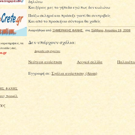
δηλώνω
Και ξέρεις μες το γήπεδο εγώ πως δεν κωλώνω
Παίζω σκληρά και πρόσεξε γιατί θα
συντριβείς
Και από το προσκήνιο σύντομα θα χαθείς
Αναρτήθηκε από
ΞΗΜΕΡΑΚΗΣ ΦΑΝΗΣ
στις
Σάββατο, Απριλίου 19, 2008
Δεν υπάρχουν σχόλια:
 παρατηρήσεις, τα
ντινάδες σας.
Δημοσίευση σχολίου
o.gr
Νεότερη ανάρτηση
Αρχική σελίδα
Παλαιότε
Εγγραφή σε:
Σχόλια ανάρτησης (Atom)
ΗΣ ΦΑΝΗΣ
ους προφίλ
ες