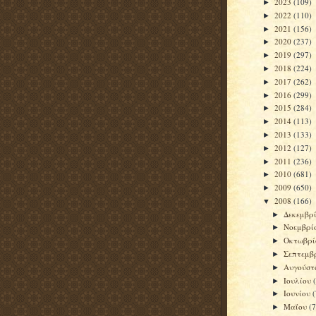
2023
(109)
►
2022
(110)
►
2021
(156)
►
2020
(237)
►
2019
(297)
►
2018
(224)
►
2017
(262)
►
2016
(299)
►
2015
(284)
►
2014
(113)
►
2013
(133)
►
2012
(127)
►
2011
(236)
►
2010
(681)
►
2009
(650)
►
2008
(166)
▼
Δεκεμβρ
►
Νοεμβρί
►
Οκτωβρ
►
Σεπτεμβ
►
Αυγούσ
►
Ιουλίου
►
Ιουνίου
►
Μαΐου
(7
►